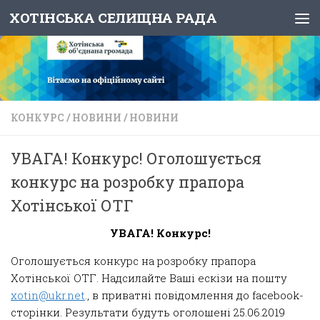
ХОТІНСЬКА СЕЛИЩНА РАДА
Skip to content
КОНКУРС
/
НОВИНИ
/
НОВИНИ
УВАГА! Конкурс! Оголошується
конкурс на розробку прапора
Хотінської ОТГ
УВАГА!
Конкурс!
Оголошується конкурс на розробку прапора
Хотінської ОТГ. Надсилайте Ваші ескізи на пошту
xotin@ukr.net
., в приватні повідомлення до facebook-
сторінки. Результати будуть оголошені 25.06.2019