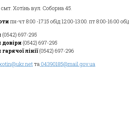
: смт. Хотінь вул. Соборна 45.
оти
пн-чт 8:00 -17:15 обід 12:00-13:00. пт 8:00-16:00 обі
н
(0542) 697-295
 довіри
(0542) 697-295
 гарячої лінії
(0542) 697-296
xotin@ukr.net
та
04390185@mail.gov.ua