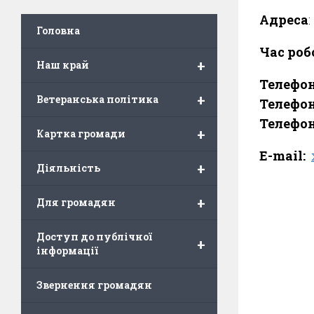
Адреса
Головна
Час роб
+
Наш край
Телефо
+
Ветеранська політика
Телефон
Телефон
+
Картка громади
E-mail:
+
Діяльність
+
Для громадян
Доступ до публічної
+
інформації
Звернення громадян