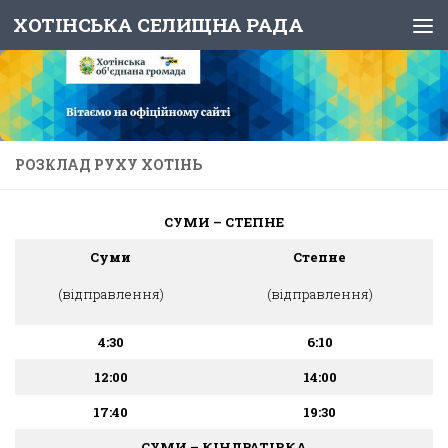
ХОТІНСЬКА СЕЛИЩНА РАДА
Skip to content
РОЗКЛАД РУХУ ХОТІНЬ
СУМИ – СТЕПНЕ
Суми
Степне
(відправлення)
(відправлення)
4:30
6:10
12:00
14:00
17:40
19:30
СУМИ – КІНДРАТІВКА