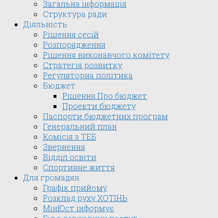
Загальна інформація
Структура ради
Діяльність
Рішення сесій
Розпорядження
Рішення виконавчого комітету
Стратегія розвитку
Регуляторна політика
Бюджет
Рішення Про бюджет
Проекти бюджету
Паспорти бюджетних програм
Генеральний план
Комісія з ТЕБ
Звернення
Відділ освіти
Спортивне життя
Для громадян
Графік прийому
Розклад руху ХОТІНЬ
МінЮст інформує