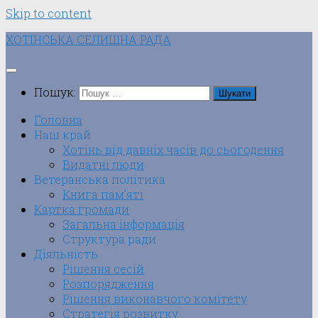
Skip to content
ХОТІНСЬКА СЕЛИЩНА РАДА
Пошук:
Головна
Наш край
Хотінь від давніх часів до сьогодення
Видатні люди
Ветеранська політика
Книга пам’яті
Картка громади
Загальна інформація
Структура ради
Діяльність
Рішення сесій
Розпорядження
Рішення виконавчого комітету
Стратегія розвитку