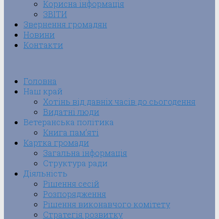
Корисна інформація
ЗВІТИ
Звернення громадян
Новини
Контакти
Головна
Наш край
Хотінь від давніх часів до сьогодення
Видатні люди
Ветеранська політика
Книга пам’яті
Картка громади
Загальна інформація
Структура ради
Діяльність
Рішення сесій
Розпорядження
Рішення виконавчого комітету
Стратегія розвитку