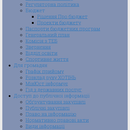
Регуляторна політика
Бюджет
Рішення Про бюджет
Проекти бюджету
Паспорти бюджетних програм
Генеральний план
Комісія з ТЕБ
Звернення
Відділ освіти
Спортивне життя
Для громадян
Графік прийому
Розклад руху ХОТІНЬ
МінЮст інформує
Гід з державних послуг
Доступ до публічної інформації
Обґрунтування закупівлі
Публічні закупівлі
Право на інформацію
Нормативно правові акти
Види інформації