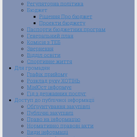
Регуляторна політика
Бюджет
Рішення Про бюджет
Проекти бюджету
Паспорти бюджетних програм
Генеральний план
Комісія з ТЕБ
Звернення
Відділ освіти
Спортивне життя
Для громадян
Графік прийому
Розклад руху ХОТІНЬ
МінЮст інформує
Гід з державних послуг
Доступ до публічної інформації
Обґрунтування закупівлі
Публічні закупівлі
Право на інформацію
Нормативно правові акти
Види інформації