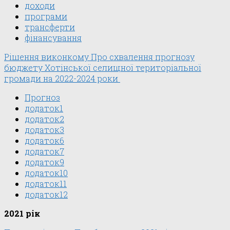
доходи
програми
трансферти
фінансування
Рішення виконкому Про схвалення прогнозу
бюджету Хотінської селищної територіальної
громади на 2022-2024 роки
Прогноз
додаток1
додаток2
додаток3
додаток6
додаток7
додаток9
додаток10
додаток11
додаток12
2021 рік