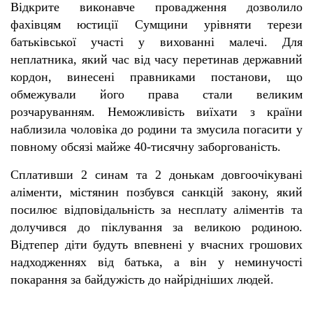
Відкрите виконавче провадження дозволило
фахівцям юстиції Сумщини урівняти терези
батьківської участі у вихованні малечі. Для
неплатника, який час від часу перетинав державний
кордон, винесені правниками постанови, що
обмежували його права стали великим
розчаруванням. Неможливість виїхати з країни
наблизила чоловіка до родини та змусила погасити у
повному обсязі майже 40-тисячну заборгованість.
Сплативши 2 синам та 2 донькам довгоочікувані
аліменти, містянин позбувся санкцій закону, який
посилює відповідальність за несплату аліментів та
долучився до піклування за великою родиною.
Відтепер діти будуть впевнені у вчасних грошових
надходженнях від батька, а він у неминучості
покарання за байдужість до найрідніших людей.