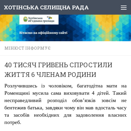
ХОТІНСЬКА СЕЛИЩНА РАДА
Skip to content
МІНЮСТ ІНФОРМУЄ
40 ТИСЯЧ ГРИВЕНЬ СПРОСТИЛИ
ЖИТТЯ 6 ЧЛЕНАМ РОДИНИ
Розлучившись із чоловіком, багатодітна мати на
Роменщині мусила сама виховувати 4 дітей. Такий
несправедливий розподіл обов’язків зовсім не
бентежив батька, завдяки чому він мав вдосталь часу
та засобів необхідних для задоволення власних
потреб.