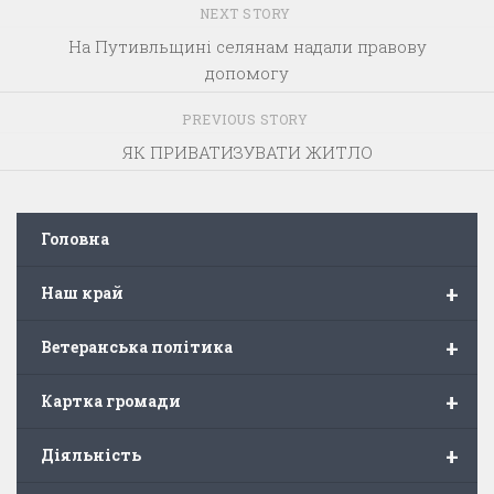
NEXT STORY
На Путивльщині селянам надали правову
допомогу
PREVIOUS STORY
ЯК ПРИВАТИЗУВАТИ ЖИТЛО
Головна
+
Наш край
+
Ветеранська політика
+
Картка громади
+
Діяльність