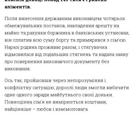
аліментів.
Після винесення державним виконавцем чотирьох
обмежувальних постанов, накладення арешту на
майно та рахунки боржника в банківських установах,
він сплатив всю суму боргу та примирився з сім’єю.
Наразі родина проживає разом, і стягувачка
відмовилася від подальших стягнень та надала заяву
про повернення виконавчого документу без
виконання.
Ось так, пройшовши через непорозуміння і
конфліктну ситуацію, дорослі люди змогли вибачити
одне одного заради майбутнього своєї доньки.
Повноцінна сім`я не вимірюється коштами,
найцінніше – любов і взаємоповага.