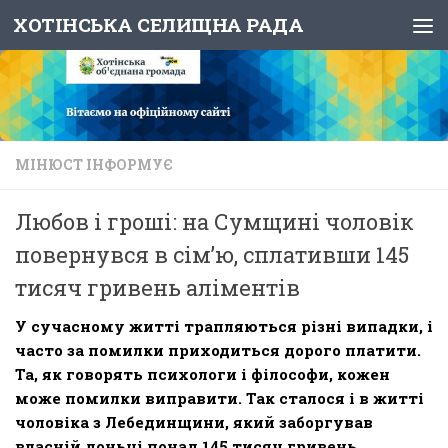
ХОТІНСЬКА СЕЛИЩНА РАДА
Skip to content
МІНЮСТ ІНФОРМУЄ
Любов і гроші: на Сумщині чоловік
повернувся в сім’ю, сплативши 145
тисяч гривень аліментів
У сучасному житті трапляються різні випадки, і
часто за помилки приходиться дорого платити.
Та, як говорять психологи і філософи, кожен
може помилки виправити. Так сталося і в житті
чоловіка з Лебединщини, який заборгував
власній доньці понад 145 тисяч гривень