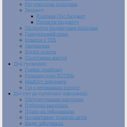
Регуляторна політика
Бюджет
Рішення Про бюджет
Проекти бюджету
Паспорти бюджетних програм
Генеральний план
Комісія з ТЕБ
Звернення
Відділ освіти
Спортивне життя
Для громадян
Графік прийому
Розклад руху ХОТІНЬ
МінЮст інформує
Гід з державних послуг
Доступ до публічної інформації
Обґрунтування закупівлі
Публічні закупівлі
Право на інформацію
Нормативно правові акти
Види інформації