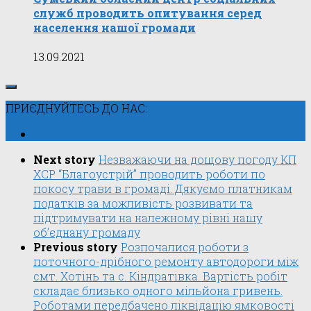
служб проводить опитування серед
населення нашої громади
13.09.2021
ПРИЄДНУЙТЕСЬ ДО НАС:
Next story
Незважаючи на дощову погоду КП
ХСР “Благоустрій” проводить роботи по
покосу трави в громаді. Дякуємо платникам
податків за можливість розвивати та
підтримувати на належному рівні нашу
об’єднану громаду
Previous story
Розпочалися роботи з
поточного-дрібного ремонту автодороги між
смт. Хотінь та с. Кіндратівка. Вартість робіт
складає близько одного мільйона гривень.
Роботами передбачено ліквідацію ямковості