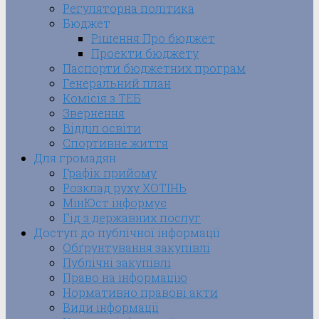
Регуляторна політика
Бюджет
Рішення Про бюджет
Проекти бюджету
Паспорти бюджетних програм
Генеральний план
Комісія з ТЕБ
Звернення
Відділ освіти
Спортивне життя
Для громадян
Графік прийому
Розклад руху ХОТІНЬ
МінЮст інформує
Гід з державних послуг
Доступ до публічної інформації
Обґрунтування закупівлі
Публічні закупівлі
Право на інформацію
Нормативно правові акти
Види інформації