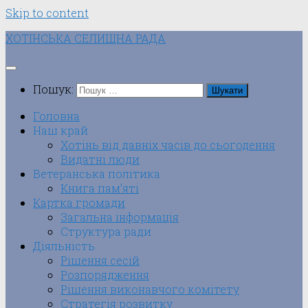
Skip to content
ХОТІНСЬКА СЕЛИЩНА РАДА
Пошук:
Головна
Наш край
Хотінь від давніх часів до сьогодення
Видатні люди
Ветеранська політика
Книга пам’яті
Картка громади
Загальна інформація
Структура ради
Діяльність
Рішення сесій
Розпорядження
Рішення виконавчого комітету
Стратегія розвитку