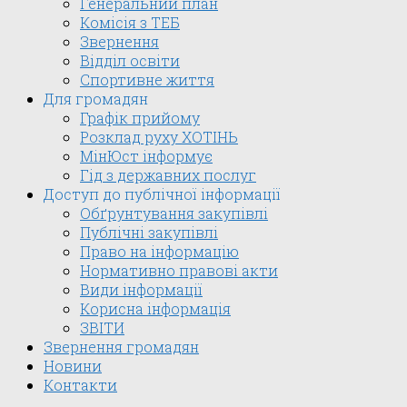
Генеральний план
Комісія з ТЕБ
Звернення
Відділ освіти
Спортивне життя
Для громадян
Графік прийому
Розклад руху ХОТІНЬ
МінЮст інформує
Гід з державних послуг
Доступ до публічної інформації
Обґрунтування закупівлі
Публічні закупівлі
Право на інформацію
Нормативно правові акти
Види інформації
Корисна інформація
ЗВІТИ
Звернення громадян
Новини
Контакти