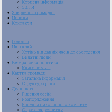
Корисна інформація
ЗВІТИ
Звернення громадян
Новини
Контакти
Головна
Наш край
Хотінь від давніх часів до сьогодення
Видатні люди
Ветеранська політика
Книга пам’яті
Картка громади
Загальна інформація
Структура ради
Діяльність
Рішення сесій
Розпорядження
Рішення виконавчого комітету
Стратегія розвитку