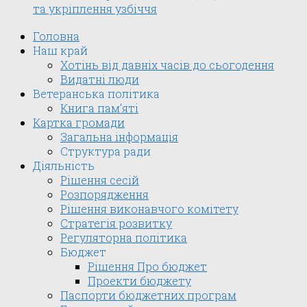
та укріплення узбіччя
Головна
Наш край
Хотінь від давніх часів до сьогодення
Видатні люди
Ветеранська політика
Книга пам’яті
Картка громади
Загальна інформація
Структура ради
Діяльність
Рішення сесій
Розпорядження
Рішення виконавчого комітету
Стратегія розвитку
Регуляторна політика
Бюджет
Рішення Про бюджет
Проекти бюджету
Паспорти бюджетних програм