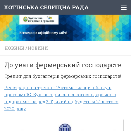
ХОТІНСЬКА СЕЛИЩНА РАДА
Skip to content
НОВИНИ
/
НОВИНИ
До уваги фермерський господарств.
Тренінг для бухгалтерів фермерських господарств!
Реєстрація на тренінг “Автоматизація обліку в
програмі 1С: Бухгалтерія сільськогосподарського
підприємства ред.2.0”, який відбудеться 21 лютого
2020 року