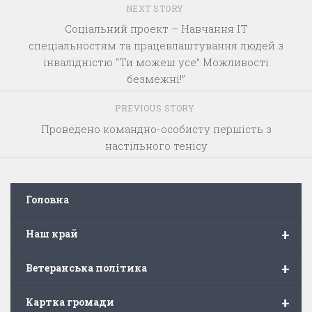
NEXT STORY
Соціальний проект – Навчання IT
спеціальностям та працевлаштування людей з
інвалідністю “Ти можеш усе” Можливості
безмежні!”
PREVIOUS STORY
Проведено командно-особисту першість з
настільного тенісу
Головна
+
Наш край
+
Ветеранська політика
+
Картка громади