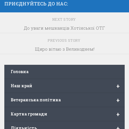
ПРИЄДНУЙТЕСЬ ДО НАС:
NEXT STORY
До уваги мешканців Хотінської ОТГ
PREVIOUS STORY
Щиро вітаю з Великоднем!
Головна
+
Наш край
+
Ветеранська політика
+
Картка громади
+
Діяльність