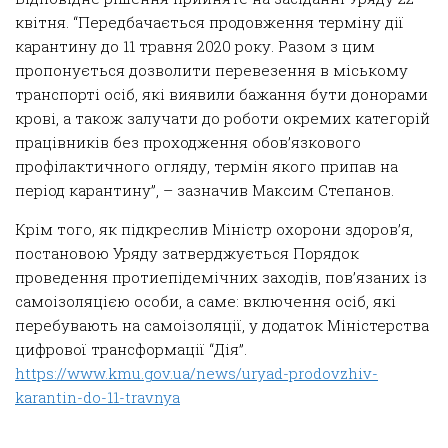
квітня. “Передбачається продовження терміну дії
карантину до 11 травня 2020 року. Разом з цим
пропонується дозволити перевезення в міському
транспорті осіб, які виявили бажання бути донорами
крові, а також залучати до роботи окремих категорій
працівників без проходження обов’язкового
профілактичного огляду, термін якого припав на
період карантину”, – зазначив Максим Степанов.
Крім того, як підкреслив Міністр охорони здоров’я,
постановою Уряду затверджується Порядок
проведення протиепідемічних заходів, пов’язаних із
самоізоляцією особи, а саме: включення осіб, які
перебувають на самоізоляції, у додаток Міністерства
цифрової трансформації “Дія”.
https://www.kmu.gov.ua/news/uryad-prodovzhiv-
karantin-do-11-travnya