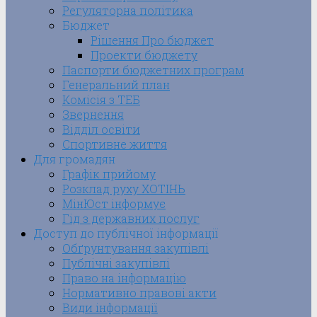
Регуляторна політика
Бюджет
Рішення Про бюджет
Проекти бюджету
Паспорти бюджетних програм
Генеральний план
Комісія з ТЕБ
Звернення
Відділ освіти
Спортивне життя
Для громадян
Графік прийому
Розклад руху ХОТІНЬ
МінЮст інформує
Гід з державних послуг
Доступ до публічної інформації
Обґрунтування закупівлі
Публічні закупівлі
Право на інформацію
Нормативно правові акти
Види інформації