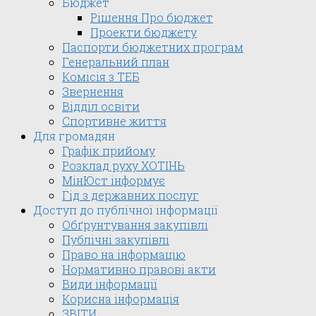
Бюджет
Рішення Про бюджет
Проекти бюджету
Паспорти бюджетних програм
Генеральний план
Комісія з ТЕБ
Звернення
Відділ освіти
Спортивне життя
Для громадян
Графік прийому
Розклад руху ХОТІНЬ
МінЮст інформує
Гід з державних послуг
Доступ до публічної інформації
Обґрунтування закупівлі
Публічні закупівлі
Право на інформацію
Нормативно правові акти
Види інформації
Корисна інформація
ЗВІТИ