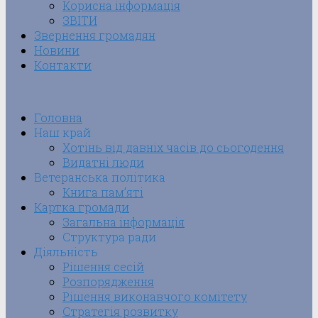
Корисна інформація
ЗВІТИ
Звернення громадян
Новини
Контакти
Головна
Наш край
Хотінь від давніх часів до сьогодення
Видатні люди
Ветеранська політика
Книга пам’яті
Картка громади
Загальна інформація
Структура ради
Діяльність
Рішення сесій
Розпорядження
Рішення виконавчого комітету
Стратегія розвитку