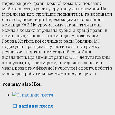
переможцем? Гравці кожної команди показали
майстерність, красиву гру, жагу до перемоги. На
ігри, як завжди, прийшло подивитись та вболівати
багато односельців. Переможцями стала збірна
команда № 3. На урочистому закритті змагань
кожна з команд отримала кубки, а кращі гравці в
номінаціях, та кращі в командах – подарунки.
Голова Хотінської селищної ради Торяник М.І
подякував гравцям за участь та за підтримку і
розвиток спортивних традицій села. Слід
відзначити, що адміністрацією ОТГ, депутатським
корпусом, підприємцями, приділяється велика
увага розвитку фізичної культури і спорту, роботі з
молоддю і робиться все можливе для цього.
You may also like...
Ні палінню листя