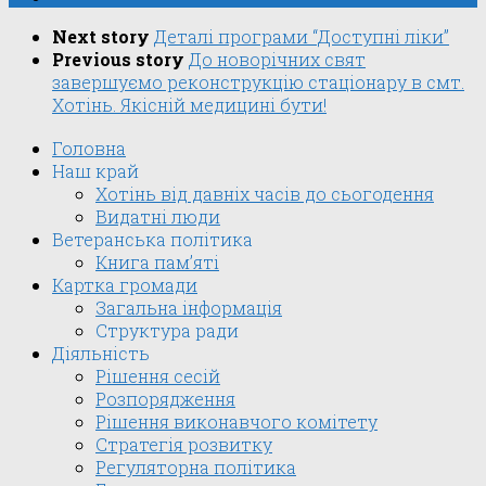
Next story
Деталі програми “Доступні ліки”
Previous story
До новорічних свят
завершуємо реконструкцію стаціонару в смт.
Хотінь. Якісній медицині бути!
Головна
Наш край
Хотінь від давніх часів до сьогодення
Видатні люди
Ветеранська політика
Книга пам’яті
Картка громади
Загальна інформація
Структура ради
Діяльність
Рішення сесій
Розпорядження
Рішення виконавчого комітету
Стратегія розвитку
Регуляторна політика