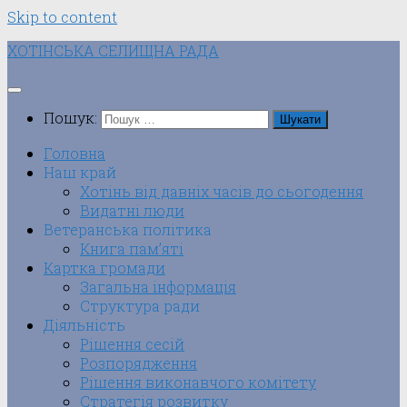
Skip to content
ХОТІНСЬКА СЕЛИЩНА РАДА
Пошук:
Головна
Наш край
Хотінь від давніх часів до сьогодення
Видатні люди
Ветеранська політика
Книга пам’яті
Картка громади
Загальна інформація
Структура ради
Діяльність
Рішення сесій
Розпорядження
Рішення виконавчого комітету
Стратегія розвитку