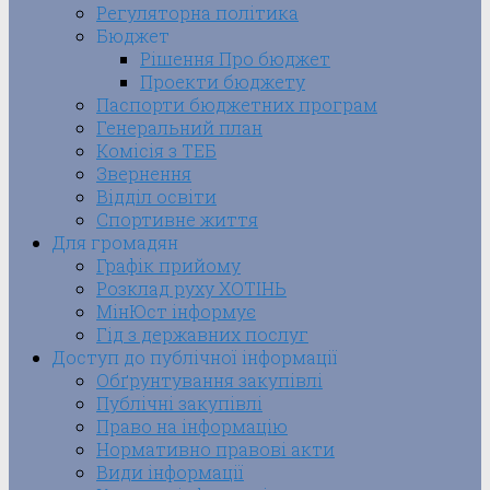
Регуляторна політика
Бюджет
Рішення Про бюджет
Проекти бюджету
Паспорти бюджетних програм
Генеральний план
Комісія з ТЕБ
Звернення
Відділ освіти
Спортивне життя
Для громадян
Графік прийому
Розклад руху ХОТІНЬ
МінЮст інформує
Гід з державних послуг
Доступ до публічної інформації
Обґрунтування закупівлі
Публічні закупівлі
Право на інформацію
Нормативно правові акти
Види інформації