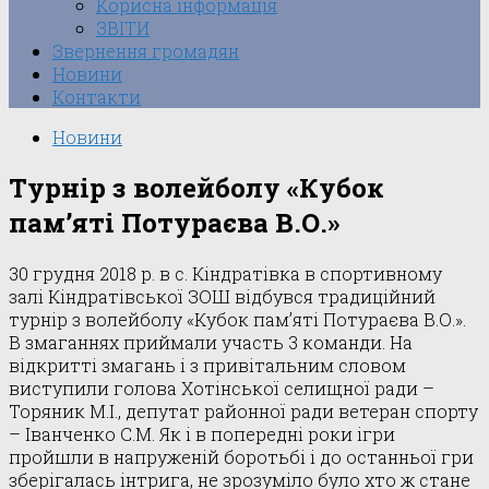
Корисна інформація
ЗВІТИ
Звернення громадян
Новини
Контакти
Новини
Турнір з волейболу «Кубок
пам’яті Потураєва В.О.»
30 грудня 2018 р. в с. Кіндратівка в спортивному
залі Кіндратівської ЗОШ відбувся традиційний
турнір з волейболу «Кубок пам’яті Потураєва В.О.».
В змаганнях приймали участь 3 команди. На
відкритті змагань і з привітальним словом
виступили голова Хотінської селищної ради –
Торяник М.І., депутат районної ради ветеран спорту
– Іванченко С.М. Як і в попередні роки ігри
пройшли в напруженій боротьбі і до останньої гри
зберігалась інтрига, не зрозуміло було хто ж стане