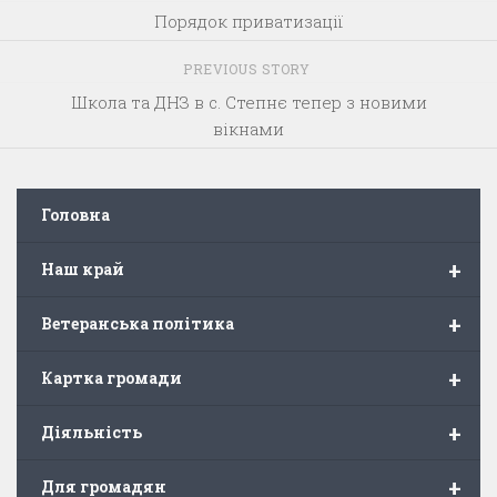
Порядок приватизації
PREVIOUS STORY
Школа та ДНЗ в с. Степнє тепер з новими
вікнами
Головна
+
Наш край
+
Ветеранська політика
+
Картка громади
+
Діяльність
+
Для громадян