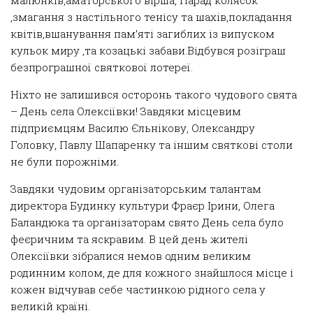
малюнків,аматорського вірша, Парад колясок
,змагання з настільного тенісу та шахів,покладання
квітів,вшанування пам’яті загиблих із випуском
кульок миру ,та козацькі забави.Відбувся розіграш
безпрограшної святкової лотереї.
Ніхто не залишився осторонь такого чудового свята
– День села
Олексіївки
! Завдяки місцевим
підприємцям
Василю Єльнікову, Олександру
Головку, Павлу Шапаренку та іншим святкові столи
не були порожніми.
Завдяки чудовим організаторським талантам
директора Будинку культури
Фраєр Ірини
, Олега
Баландюка та організаторам
свято День села було
феєричним та яскравим. В цей день жителі
Олексіївки
зібралися немов одним великим
родинним колом, де для кожного знайшлося місце і
кожен відчував себе частинкою рідного села у
велик
і
й країні.