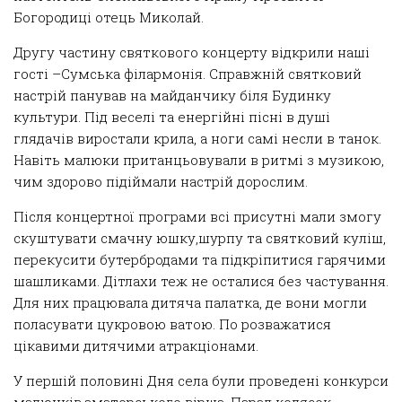
Богородиці
отець
Миколай
.
Другу частину святкового концерту відкрили наші
гості –
Сумська філармонія.
Справжній святковий
настрій панував на майданчику біля Будинку
культури. Під веселі та енергійні пісні в душі
глядачів виростали крила, а ноги самі несли в танок.
Навіть малюки пританцьовували в ритмі з музикою,
чим здорово підіймали настрій дорослим.
Після концертної програми всі присутні мали змогу
скуштувати смачну юшку
,шурпу та святковий куліш
,
перекусити бутербродами та підкріпитися гарячими
шашликами. Дітлахи теж не осталися без частування.
Для них працювала дитяча палатка, де вони могли
поласувати цукрово
ю
ватою
. По розважатися
цікавими дитячими атракціонами.
У першій половині Дня села були проведені конкурси