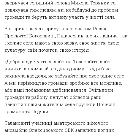
зверну
вся селищний голова Микола Торяник
та
подякува
в
тим людям, які небайдужі до проблем
громади та беруть активну участь у житті села.
Він
привітав усіх присутніх зі святом Різдва
Пресвятої Богородиці, Підкреслив, що як людина, так
і кожне село мають свою назву, своє життя, свою
культуру, свій початок, свою історію.
«Добро віддячується добром. Тож робіть добрі
вчинки, допомагайте один одному. І куди б не
закинула вас доля, не забувайте про своє рідне село.
А ми, керівництво громади, зробимо все можливе,
аби ваші побажання здійснювалися. Очільник
и
громади та району
, депутат обласної ради
найактивнішим жителям села вручили Почесні
грамоти та Подяки
.
Талановиті учасниці аматорського жіночого
ансамблю Олексіївського СБК запалили вогник