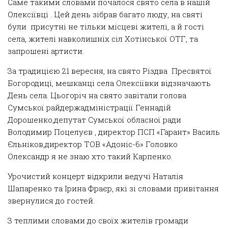
Саме такими словами почалося
с
вято села в наш
ій
Олексіївці
. Цей день зібрав багато люду, на святі
були присутні не тільки місцеві жителі, а й гості
села,
жителі навколишніх сіл Хотінської ОТГ,
та
запрошені артисти.
За традицією 21 вересня, на свято Різдва Пресвятої
Богородиці, мешканці села
Олексіївки
відзначають
День села. Цьогоріч на свято завітали го
лова
Сумської
райдержадміністрації
Геннадій
Дорошенко,
депута
т Сумської обласної ради
Володимир Поцелуєв
, директор
ПСП
«Гарант»
Василь
Єльніков,директор ТОВ «Адоніс-6» Головко
Олександр
я не знаю хто такий Карпенко.
Урочистий концерт відкрили ведучі
Наталія
Шапаренко та Ірина Фраєр
, які зі словами привітання
звернулися до гостей
.
З
теплими словами до своїх
жителів громади