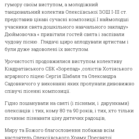
гумору своїм виступом, а молодіжний
танцювальний колектив Олексіївської ЗОШ І-ІІІ ст.
представив цікаві сучасні композиції.І наймолодші
учасники свята дошкільного навчального закладу»
Дюймовочка « привітали гостей свята і заспівали
чудову пісню .
Глядачі щиро аплодували артистам і
були дуже задоволені їх виступом.
Урочистості продовжилися виступом колективу
Кіндратівського СБК «Зорепад» ,солістів Хотінського
аграрного ліцею Сергія Шабаля та Олександра
Садовничого у виконанні яких пролунали дивовижно
співучі пісенні композиції.
Гідно пошанували на святі (і піснями, і
дарунками)
олексівців: і тих, кому 80 та 90 років, і тих, хто тільки
починає пізнавати ціну дитячих радощів,
Миру та Божого благословення побажав всім
настоятель
Олексіївського
Храму
Пресвятої