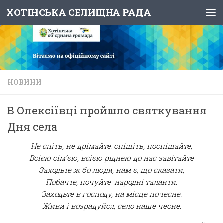
ХОТІНСЬКА СЕЛИЩНА РАДА
Skip to content
НОВИНИ
В Олексіївці пройшло святкування
Дня села
Не спіть, не дрімайте, спішіть, поспішайте,
Всією сім’єю, всією ріднею до нас завітайте
Заходьте ж бо люди, нам є, що сказати,
Побачте, почуйте народні таланти.
Заходьте в господу, на місце почесне.
Живи і возрадуйся, село наше чесне.