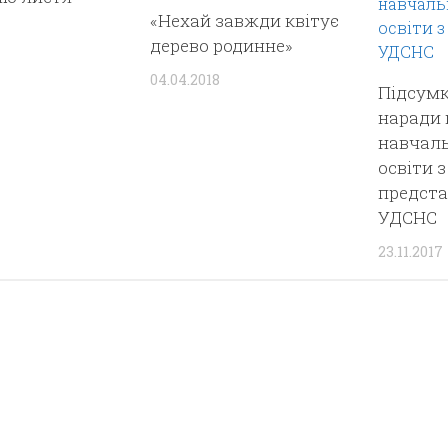
«Нехай завжди квітує
дерево родинне»
04.04.2018
Підсумк
наради 
навчаль
освіти з
предст
УДСНС
23.11.2017