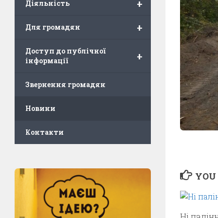
+
Діяльність
+
Для громадян
Доступ до публічної
+
інформації
Звернення громадян
Новини
Контакти
YOU 
Ні палін