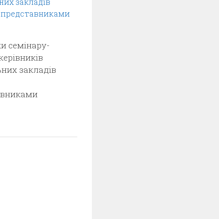
и семінару-
керівників
них закладів
авниками