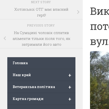
NEXT STORY
Вик
Хотінської ОТГ має власний
герб!
пот
PREVIOUS STORY
На Сумщині чоловік сплатив
вул
аліменти тільки після того, як
затримали його авто
Головна
+
Наш край
+
Ветеранська політика
+
Картка громади