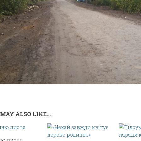
MAY ALSO LIKE...
ню листя