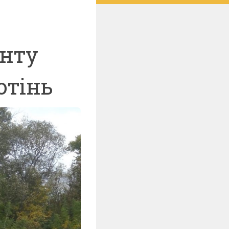
онту
отінь