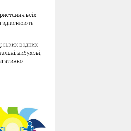
ористання всіх
кі здійснюють
арських водних
льні, вибухові,
негативно