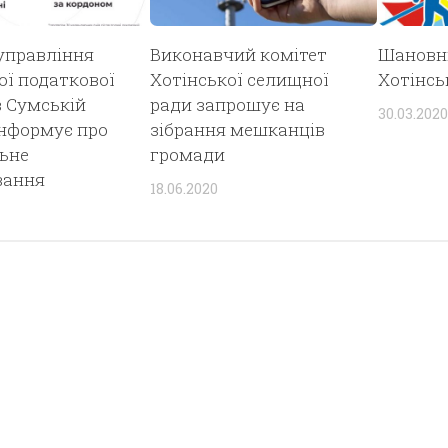
управління
Виконавчий комітет
Шановні
ї податкової
Хотінської селищної
Хотінсь
 Сумській
ради запрошує на
30.03.2020
інформує про
зібрання мешканців
ьне
громади
вання
18.06.2020