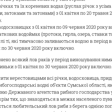
 річках та їх кореневих водах (руслах річок з усім
, затоками та затонами) з 01 квітня по 20 травня 
;
 водосховищах з 01 квітня по 09 червня 2020 року 
аткових водоймах (протоки, гирла, озера, ставки та
лі ті, які тимчасово заливаються водою в період в
я по 30 червня 2020 року включно.
онено всякий лов раків у період виношування ними
иньки з 01 квітня по 30 червня 2020 року включно
сити нерестовищами всі річки, водосховища, при
рибогосподарські водні об’єкти Сумської області, я
нню Державного агентства рибного господарства 
 крім тих, що знаходяться в межах населеного пунк
ться любительський лов риби з берега однією по