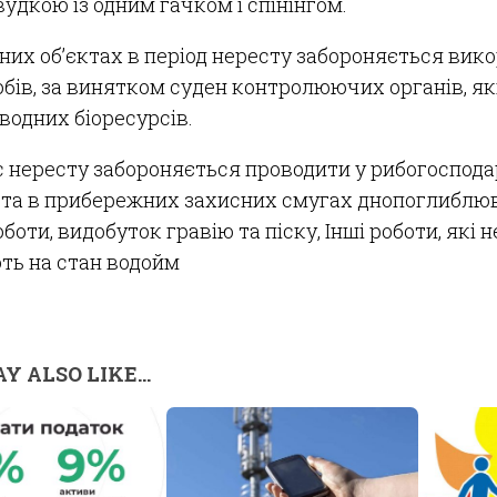
удкою із одним гачком і спінінгом.
дних об’єктах в період нересту забороняється вик
бів, за винятком суден контролюючих органів, я
водних біоресурсів.
ас нересту забороняється проводити у рибогоспод
 та в прибережних захисних смугах днопоглиблюва
оботи, видобуток гравію та піску, Інші роботи, які 
ть на стан водойм
Y ALSO LIKE...