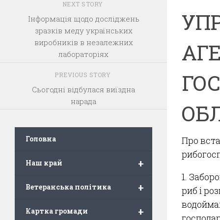
NEXT STORY
УП
Інформація щодо досліджень
зразків меду українських
виробників в незалежних
АГ
лабораторіях
ГО
PREVIOUS STORY
Сьогодні відбулася виїздна
нарада
ОБЛ
Головна
Про вста
рибогосп
+
Наш край
1. Забор
+
Ветеранська політика
риб і ро
водойма
+
Картка громади
господар