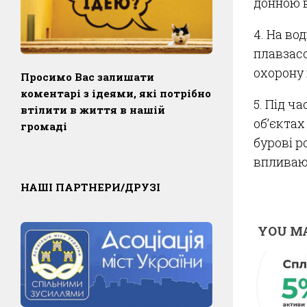
донною в
4. На во
плавзасо
охорону 
Просимо Вас залишати
коментарі з ідеями, які потрібно
5. Під ч
втілити в життя в нашій
об’єктах
громаді
бурові р
впливаю
НАШІ ПАРТНЕРИ/ДРУЗІ
YOU MA