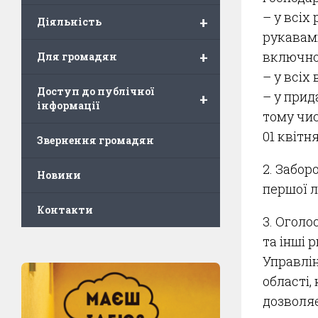
– у всіх
+
Діяльність
рукавами
+
включно
Для громадян
– у всіх
Доступ до публічної
– у прид
+
інформації
тому чис
01 квітн
Звернення громадян
2. Забор
Новини
першої л
Контакти
3. Оголо
та інші 
Управлі
області,
дозволяє