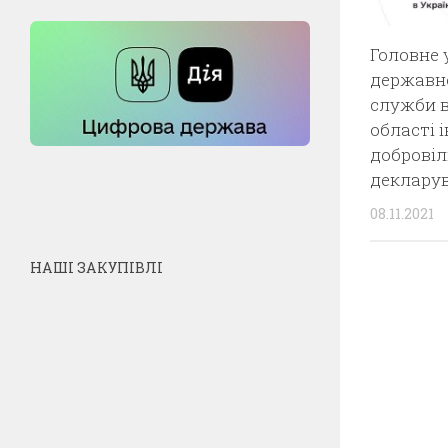
Головне 
державно
служби в
області 
добровіл
деклару
08.11.2021
НАШІ ЗАКУПІВЛІ