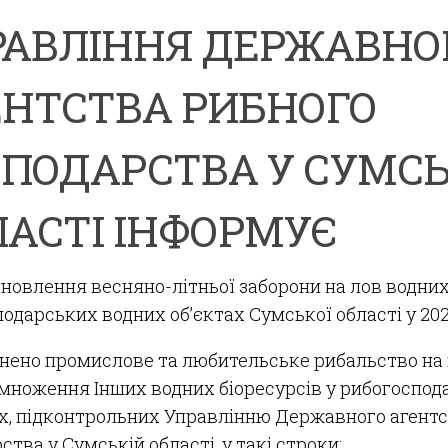
РАВЛІННЯ ДЕРЖАВНО
ЕНТСТВА РИБНОГО
СПОДАРСТВА У СУМСЬ
АСТІ ІНФОРМУЄ
новлення весняно-літньої заборони на лов водних
одарських водних об’єктах Сумської області у 202
онено промислове та любительське рибальство на 
змноження Інших водних біоресурсів у рибогоспо
х, підконтрольних Управлінню Державного агентс
ства у Сумській області, у такі строки: