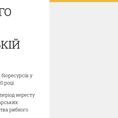
ГО
КІЙ
 біоресурсів у
0 році.
період нересту
дарських
тва рибного