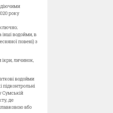
а діючими
2020 року
включно;
 інші водойми, в
есняної повені) з
 ікри, личинок,
.
даткові водойми
кі підконтрольні
у Сумській
ту, де
плавковою або