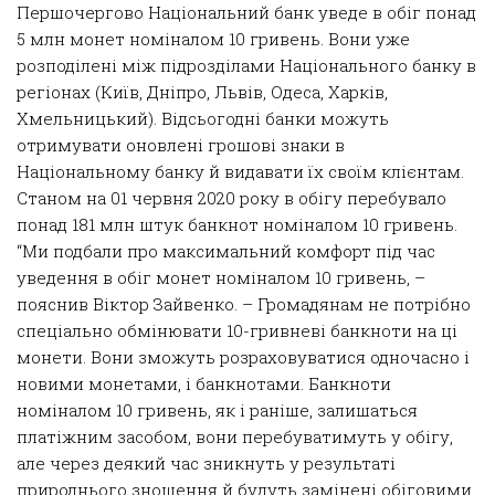
Першочергово Національний банк уведе в обіг понад
5 млн монет номіналом 10 гривень. Вони уже
розподілені між підрозділами Національного банку в
регіонах (Київ, Дніпро, Львів, Одеса, Харків,
Хмельницький). Відсьогодні банки можуть
отримувати оновлені грошові знаки в
Національному банку й видавати їх своїм клієнтам.
Станом на 01 червня 2020 року в обігу перебувало
понад 181 млн штук банкнот номіналом 10 гривень.
“Ми подбали про максимальний комфорт під час
уведення в обіг монет номіналом 10 гривень, –
пояснив Віктор Зайвенко. – Громадянам не потрібно
спеціально обмінювати 10-гривневі банкноти на ці
монети. Вони зможуть розраховуватися одночасно і
новими монетами, і банкнотами. Банкноти
номіналом 10 гривень, як і раніше, залишаться
платіжним засобом, вони перебуватимуть у обігу,
але через деякий час зникнуть у результаті
природнього зношення й будуть замінені обіговими