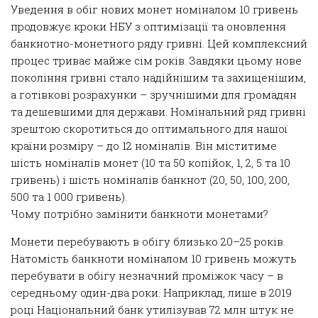
Уведення в обіг нових монет номіналом 10 гривень
продовжує кроки НБУ з оптимізації та оновлення
банкнотно-монетного ряду гривні. Цей комплексний
процес триває майже сім років. Завдяки цьому нове
покоління гривні стало надійнішим та захищенішим,
а готівкові розрахунки – зручнішими для громадян
та дешевшими для держави. Номінальний ряд гривні
зрештою скоротиться до оптимального для нашої
країни розміру – до 12 номіналів. Він міститиме
шість номіналів монет (10 та 50 копійок, 1, 2, 5 та 10
гривень) і шість номіналів банкнот (20, 50, 100, 200,
500 та 1 000 гривень).
Чому потрібно замінити банкноти монетами?
Монети перебувають в обігу близько 20–25 років.
Натомість банкноти номіналом 10 гривень можуть
перебувати в обігу незначний проміжок часу – в
середньому один-два роки. Наприклад, лише в 2019
році Національний банк утилізував 72 млн штук не