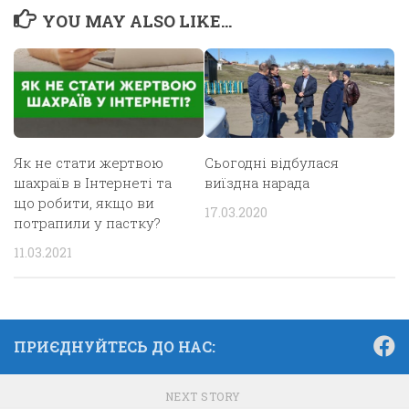
YOU MAY ALSO LIKE...
Як не стати жертвою
Сьогодні відбулася
шахраїв в Інтернеті та
виїздна нарада
що робити, якщо ви
17.03.2020
потрапили у пастку?
11.03.2021
ПРИЄДНУЙТЕСЬ ДО НАС:
NEXT STORY