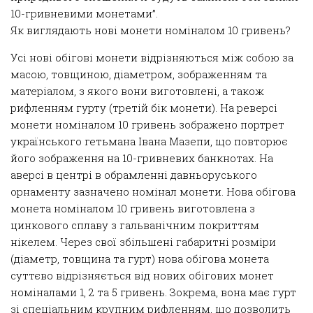
10-гривневими монетами”.
Як виглядають нові монети номіналом 10 гривень?
Усі нові обігові монети відрізняються між собою за
масою, товщиною, діаметром, зображенням та
матеріалом, з якого вони виготовлені, а також
рифленням гурту (третій бік монети). На реверсі
монети номіналом 10 гривень зображено портрет
українського гетьмана Івана Мазепи, що повторює
його зображення на 10-гривневих банкнотах. На
аверсі в центрі в обрамленні давньоруського
орнаменту зазначено номінал монети. Нова обігова
монета номіналом 10 гривень виготовлена з
цинкового сплаву з гальванічним покриттям
нікелем. Через свої збільшені габаритні розміри
(діаметр, товщина та гурт) нова обігова монета
суттєво відрізняється від нових обігових монет
номіналами 1, 2 та 5 гривень. Зокрема, вона має гурт
зі спеціальним крупним рифленням, що дозволить