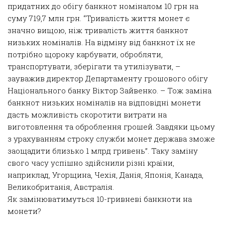
придатних до обігу банкнот номіналом 10 грн на
суму 719,7 млн грн. “Тривалість життя монет є
значно вищою, ніж тривалість життя банкнот
низьких номіналів. На відміну від банкнот їх не
потрібно щороку карбувати, обробляти,
транспортувати, зберігати та утилізувати, –
зауважив директор Департаменту грошового обігу
Національного банку Віктор Зайвенко. – Тож заміна
банкнот низьких номіналів на відповідні монети
дасть можливість скоротити витрати на
виготовлення та оброблення грошей. Завдяки цьому
з урахуванням строку служби монет держава зможе
заощадити близько 1 млрд гривень”. Таку заміну
свого часу успішно здійснили різні країни,
наприклад, Угорщина, Чехія, Данія, Японія, Канада,
Великобританія, Австралія.
Як замінюватимуться 10-гривневі банкноти на
монети?