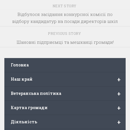
NEXT STORY
Відбулося засідання конкурсної комісії по
відбору кандидатур на посади директорів шкіл
PREVIOUS STORY
Шановні підприємці та мешканці громади!
Головна
+
Наш край
+
Ветеранська політика
+
Картка громади
+
Діяльність