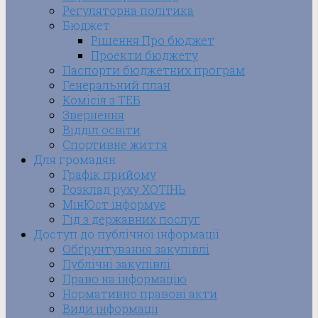
Регуляторна політика
Бюджет
Рішення Про бюджет
Проекти бюджету
Паспорти бюджетних програм
Генеральний план
Комісія з ТЕБ
Звернення
Відділ освіти
Спортивне життя
Для громадян
Графік прийому
Розклад руху ХОТІНЬ
МінЮст інформує
Гід з державних послуг
Доступ до публічної інформації
Обґрунтування закупівлі
Публічні закупівлі
Право на інформацію
Нормативно правові акти
Види інформації