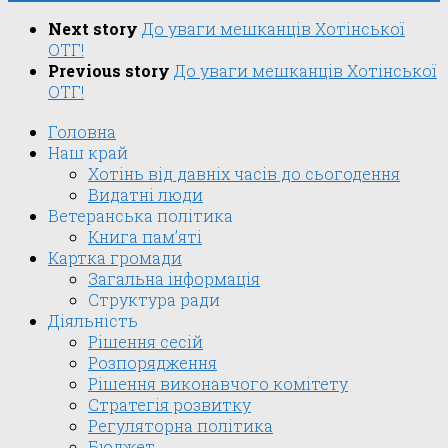
Next story
До уваги мешканців Хотінської
ОТГ!
Previous story
До уваги мешканців Хотінської
ОТГ!
Головна
Наш край
Хотінь від давніх часів до сьогодення
Видатні люди
Ветеранська політика
Книга пам’яті
Картка громади
Загальна інформація
Структура ради
Діяльність
Рішення сесій
Розпорядження
Рішення виконавчого комітету
Стратегія розвитку
Регуляторна політика
Бюджет