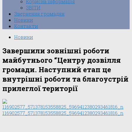
Корисна інформація
ЗВІТИ
Звернення громадян
Новини
Контакти
Новини
Завершили зовнішні роботи
майбутнього “Центру дозвілля
громади. Наступний етап це
внутрішні роботи та благоустрій
прилеглої території
116902577_571378153558825_5969412380293461816_n