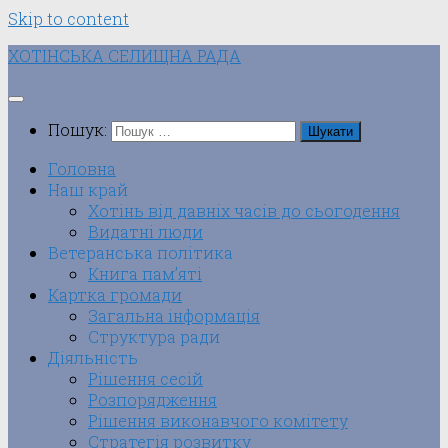
Skip to content
ХОТІНСЬКА СЕЛИЩНА РАДА
Пошук:
Головна
Наш край
Хотінь від давніх часів до сьогодення
Видатні люди
Ветеранська політика
Книга пам’яті
Картка громади
Загальна інформація
Структура ради
Діяльність
Рішення сесій
Розпорядження
Рішення виконавчого комітету
Стратегія розвитку