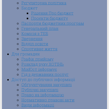
Регуляторна політика
Бюджет
Рішення Про бюджет
Проекти бюджету
Паспорти бюджетних програм
Генеральний план
Комісія з ТЕБ
Звернення
Відділ освіти
Спортивне життя
Для громадян
Графік прийому
Розклад руху ХОТІНЬ
МінЮст інформує
Гід з державних послуг
Доступ до публічної інформації
Обґрунтування закупівлі
Публічні закупівлі
Право на інформацію
Нормативно правові акти
Види інформації