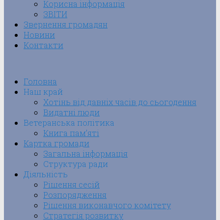
Корисна інформація
ЗВІТИ
Звернення громадян
Новини
Контакти
Головна
Наш край
Хотінь від давніх часів до сьогодення
Видатні люди
Ветеранська політика
Книга пам’яті
Картка громади
Загальна інформація
Структура ради
Діяльність
Рішення сесій
Розпорядження
Рішення виконавчого комітету
Стратегія розвитку