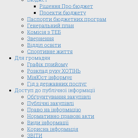
Рішення Про бюджет
Проекти бюджету
Паспорти бюджетних програм
Генеральний план
Комісія з ТЕБ
Звернення
Відділ освіти
Спортивне життя
Для громадян
Графік прийому
Розклад руху ХОТІНЬ
МінЮст інформує
Гід з державних послуг
Доступ до публічної інформації
Обґрунтування закупівлі
Публічні закупівлі
Право на інформацію
Нормативно правові акти
Види інформації
Корисна інформація
ЗВІТИ