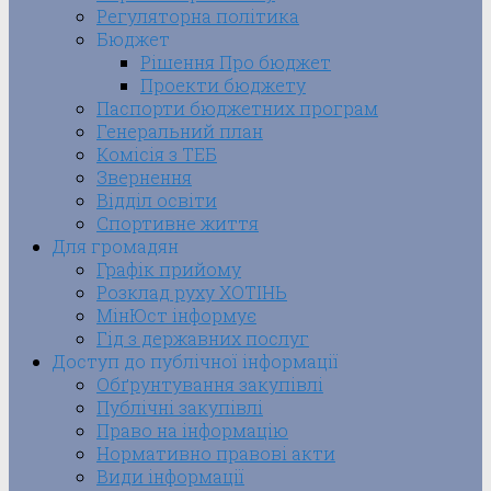
Регуляторна політика
Бюджет
Рішення Про бюджет
Проекти бюджету
Паспорти бюджетних програм
Генеральний план
Комісія з ТЕБ
Звернення
Відділ освіти
Спортивне життя
Для громадян
Графік прийому
Розклад руху ХОТІНЬ
МінЮст інформує
Гід з державних послуг
Доступ до публічної інформації
Обґрунтування закупівлі
Публічні закупівлі
Право на інформацію
Нормативно правові акти
Види інформації