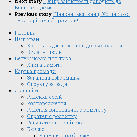
Next story
Центр зайнятості доводить до
Вашого відома
Previous story
Шановні мешканці Хотінської
територіальної громади!
Головна
Наш край
Хотінь від давніх часів до сьогодення
Видатні люди
Ветеранська політика
Книга пам’яті
Картка громади
Загальна інформація
Структура ради
Діяльність
Рішення сесій
Розпорядження
Рішення виконавчого комітету
Стратегія розвитку
Регуляторна політика
Бюджет
Рішення Про бюджет