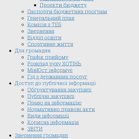
Проекти бюджету
Паспорти бюджетних програм
Генеральний план
Комісія з ТЕБ
Звернення
Відділ освіти
Спортивне життя
Для громадян
Графік прийому
Розклад руху ХОТІНЬ
МінЮст інформує
Гід з державних послуг
Доступ до публічної інформації
Обґрунтування закупівлі
Публічні закупівлі
Право на інформацію
Нормативно правові акти
Види інформації
Корисна інформація
ЗВІТИ
Звернення громадян