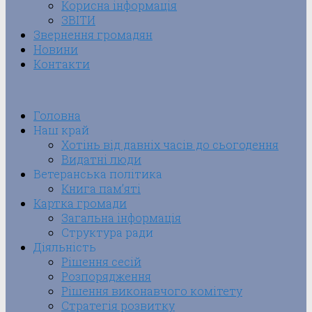
Корисна інформація
ЗВІТИ
Звернення громадян
Новини
Контакти
Головна
Наш край
Хотінь від давніх часів до сьогодення
Видатні люди
Ветеранська політика
Книга пам’яті
Картка громади
Загальна інформація
Структура ради
Діяльність
Рішення сесій
Розпорядження
Рішення виконавчого комітету
Стратегія розвитку