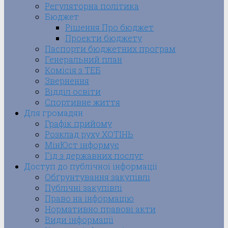
Регуляторна політика
Бюджет
Рішення Про бюджет
Проекти бюджету
Паспорти бюджетних програм
Генеральний план
Комісія з ТЕБ
Звернення
Відділ освіти
Спортивне життя
Для громадян
Графік прийому
Розклад руху ХОТІНЬ
МінЮст інформує
Гід з державних послуг
Доступ до публічної інформації
Обґрунтування закупівлі
Публічні закупівлі
Право на інформацію
Нормативно правові акти
Види інформації