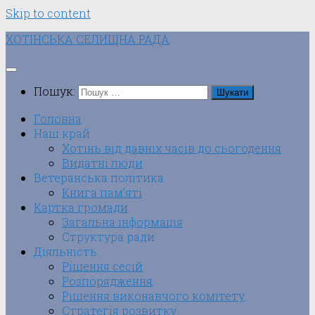
Skip to content
ХОТІНСЬКА СЕЛИЩНА РАДА
Пошук:
Головна
Наш край
Хотінь від давніх часів до сьогодення
Видатні люди
Ветеранська політика
Книга пам’яті
Картка громади
Загальна інформація
Структура ради
Діяльність
Рішення сесій
Розпорядження
Рішення виконавчого комітету
Стратегія розвитку