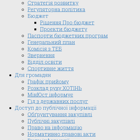
Стратегія розвитку
Регуляторна політика
Бюджет
Рішення Про бюджет
Проекти бюджету
Паспорти бюджетних програм
Генеральний план
Комісія з ТЕБ
Звернення
Відділ освіти
Спортивне життя
Для громадян
Графік прийому
Розклад руху ХОТІНЬ
МінЮст інформує
Гід з державних послуг
Доступ до публічної інформації
Обґрунтування закупівлі
Публічні закупівлі
Право на інформацію
Нормативно правові акти