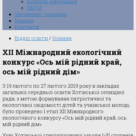
Корисна інформація
ЗВІТИ
Звернення громадян
Новини
Контакти
Відділ освіти
/
Новини
ХІІ Міжнародний екологічний
конкурс «Ось мій рідний край,
ось мій рідний дім»
З 19 лютого по 27 лютого 2019 року в закладах
загальної середньої освіти Хотінської селищної
ради, з метою формування патріотичної та
екологічної свідомості дітей та учнівської молоді,
було проведено І етап ХІІ Міжнародного
екологічного конкурсу «Ось мій рідний край, ось
мій рідний дім».
Учні Хотінської спеціалізованої школи I-III ступенів