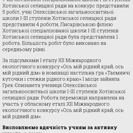
Хотінської селищної ради на конкурс представили
5 робіт, учні Олексіївської загальноосвітньої
школи I-III ступенів Хотінської селищної ради
представили 4 роботи, Писарівською філією
Хотінської спеціалізованої школи I-III ступенів
Хотінської селищної ради була представлена 1
робота. Більшість робіт було виконано на
середньому рівні.
За підсумками І етапу ХІІ Міжнародного
екологічного конкурсу «Ось мій рідний край, ось
мій рідний дім» в номінації настільна гра «Таємничі
куточки і стежки рідного краю» І місце зайняла
Грек Єлизавета учениця Олексіївської
загальноосвітньої школи I-III ступенів Хотінської
селищної ради. Робота переможця направлена на
участь у обласному етапі ХІІ Міжнародного
екологічного конкурсу «Ось мій рідний край, ось
мій рідний дім».
Висловлюємо вдячність учням за активну