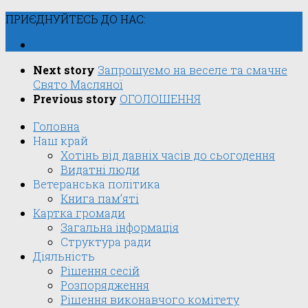
ПРИЄДНУЙТЕСЬ ДО НАС:
Next story
Запрошуємо на веселе та смачне
Свято Масляної
Previous story
ОГОЛОШЕННЯ
Головна
Наш край
Хотінь від давніх часів до сьогодення
Видатні люди
Ветеранська політика
Книга пам’яті
Картка громади
Загальна інформація
Структура ради
Діяльність
Рішення сесій
Розпорядження
Рішення виконавчого комітету