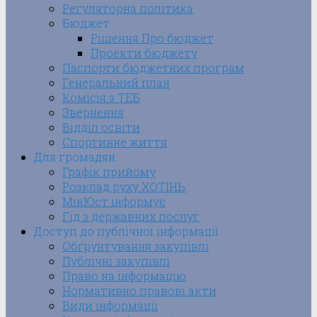
Регуляторна політика
Бюджет
Рішення Про бюджет
Проекти бюджету
Паспорти бюджетних програм
Генеральний план
Комісія з ТЕБ
Звернення
Відділ освіти
Спортивне життя
Для громадян
Графік прийому
Розклад руху ХОТІНЬ
МінЮст інформує
Гід з державних послуг
Доступ до публічної інформації
Обґрунтування закупівлі
Публічні закупівлі
Право на інформацію
Нормативно правові акти
Види інформації