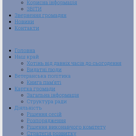
Корисна інформація
ЗВІТИ
Звернення громадян
Новини
Контакти
Головна
Наш край
Хотінь від давніх часів до сьогодення
Видатні люди
Ветеранська політика
Книга пам’яті
Картка громади
Загальна інформація
Структура ради
Діяльність
Рішення сесій
Розпорядження
Рішення виконавчого комітету
Стратегія розвитку