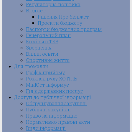
Регуляторна політика
Бюджет
Рішення Про бюджет
Проекти бюджету
Паспорти бюджетних програм
Генеральний план
Комісія з ТЕБ
Звернення
Відділ освіти
Спортивне життя
Для громадян
Графік прийому
Розклад руху ХОТІНЬ
МінЮст інформує
Гід з державних послуг
Доступ до публічної інформації
Обґрунтування закупівлі
Публічні закупівлі
Право на інформацію
Нормативно правові акти
Види інформації