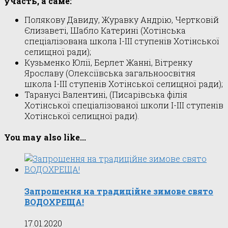
участь, а саме:
Полякову Давиду, Журавку Андрію, Чертковій
Єлизаветі, Шабло Катерині (Хотінська
спеціалізована школа I-III ступенів Хотінської
селищної ради);
Кузьменко Юлії, Берлет Жанні, Вітренку
Ярославу (Олексіївська загальноосвітня
школа I-III ступенів Хотінської селищної ради);
Таранусі Валентині, (Писарівська філія
Хотінської спеціалізованої школи I-III ступенів
Хотінської селищної ради).
You may also like...
Запрошення на традиційне зимове свято
ВОДОХРЕЩА!
17.01.2020