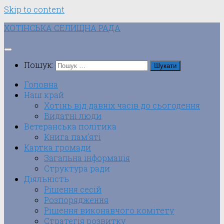
Skip to content
ХОТІНСЬКА СЕЛИЩНА РАДА
Пошук:
Головна
Наш край
Хотінь від давніх часів до сьогодення
Видатні люди
Ветеранська політика
Книга пам’яті
Картка громади
Загальна інформація
Структура ради
Діяльність
Рішення сесій
Розпорядження
Рішення виконавчого комітету
Стратегія розвитку