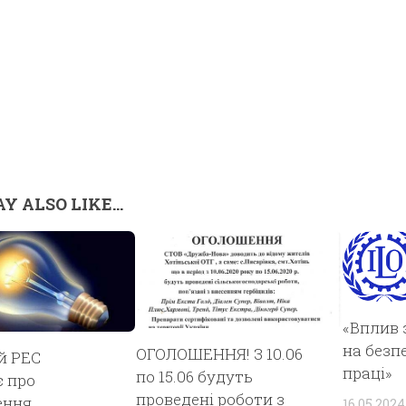
Y ALSO LIKE...
«Вплив 
на безпе
ОГОЛОШЕННЯ! З 10.06
й РЕС
праці»
по 15.06 будуть
 про
проведені роботи з
ення
16.05.2024