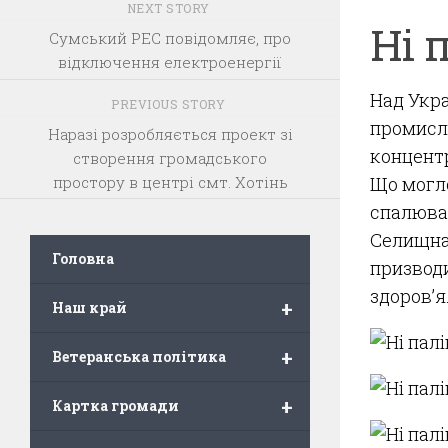
NEXT STORY
Ні 
Сумський РЕС повідомляє, про
відключення електроенергії
Над Укра
PREVIOUS STORY
промисло
Наразі розробляється проект зі
концентр
створення громадського
простору в центрі смт. Хотінь
Що могло
спалюва
Селищна 
Головна
призводи
здоров’я
+
Наш край
+
Ветеранська політика
+
Картка громади