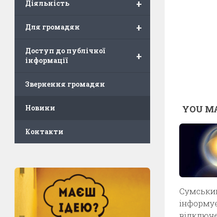
+
Діяльність
+
Для громадян
Доступ до публічної
+
інформації
Звернення громадян
YOU MA
Новини
Контакти
Сумськи
інформує
відключ