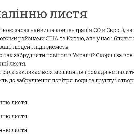
палінню листя
їною зараз найвища концентрація CO в Європі, на р
вими районами США та Китаю, але у нас і близьк
ації людей і підприємств.
 так забруднити повітря в Україні? Скоріш за все
нні листя.
рада закликає всіх мешканців громади не палити
ть до забруднення повітря, води та ґрунту і ство
.