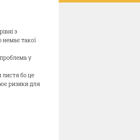
івні з
о немає такої
 проблема у
 листя бо це
рює ризики для