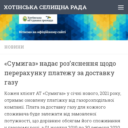
ХОТІНСЬКА СЕЛИЩНА РАДА
Skip to content
НОВИНИ
«Сумигаз» надає роз’яснення щодо
перерахунку платежу за доставку
газу
Кожен клієнт АТ «Сумигаз» у січні нового, 2021 року,
отримає оновлену платіжку від газорозподільної
компанії. Плата за доставку газу для кожного
споживача буде залежати від замовленої
потужності, що дорівнює обсягам його споживання
у газовому році: з 01 жовтня 2019 по 30 вересня 2020.