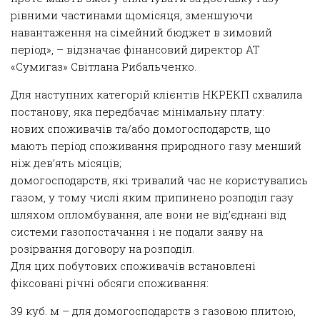
рівними частинами щомісяця, зменшуючи
навантаження на сімейний бюджет в зимовий
період», – відзначає фінансовий директор АТ
«Сумигаз» Світлана Рибальченко.
Для наступних категорій клієнтів НКРЕКП схвалила
постанову, яка передбачає мінімальну плату:
нових споживачів та/або домогосподарств, що
мають період споживання природного газу менший
ніж дев’ять місяців;
домогосподарств, які тривалий час не користувались
газом, у тому числі яким припинено розподіл газу
шляхом опломбування, але вони не від’єднані від
системи газопостачання і не подали заяву на
розірвання договору на розподіл.
Для цих побутових споживачів встановлені
фіксовані річні обсяги споживання:
39 куб. м – для домогосподарств з газовою плитою,