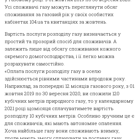
Усі споживачі газу можуть переглянути обсяг
споживання за газовий рік у своїх особистих
кабінетах 104.ua та квитанціях за жовтень.
Вартість послуги розподілу газу визначається у
простий та прозорий спосіб для споживачів. А
залежить лише від обсягу споживання кожного
окремого домогосподарства, і її легко можна
розрахувати самостійно.
«Оплата послуги розподілу газу в оселю
здійснюється рівними частинами впродовж року.
Наприклад, за попередні 12 місяців газового року, з 01
жовтня 2019 по 30 вересня 2020, ви спожили 120
кубічних метрів природного газу, то у календарному
2021 році щомісяця сплачуватимете вартість
розподілу 10 кубічних метрів. Особливо зручним це є
для споживачів, які мають автономне опалення.
Хоча найбільше газу вони споживають взимку,
проте мають змогу сплачувати за доставку газу