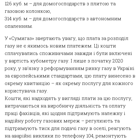
126 куб. м – для домогосподарств з плитою та
газовою колонкою,
314 куб. м – для домогосподарств з автономним
опаленням.
У «Сумигаз» звертають увагу, що плата за розподіл
газу не є якимось новим платежем. Ці кошти
сплачувались споживачами завжди і були включені
у вартість кубометру газу. І лише з початку 2020
року, у зв’язку з реформуванням ринку газу в Україні
за європейськими стандартами, цю плату винесено в
окрему квитанцію – як окрему послугу для кожного
користувача газу.
Кошти, які надходять у вигляді плати за цю послугу,
витрачаються на виробничу діяльність та оплату
праці фахівців, які щодня підтримують належну і
надійну роботу газових мереж – регулюють та
підтримують тиск для подачі газу в оселі, реагують
на аварійні виклики по телефону 104, ремонтують